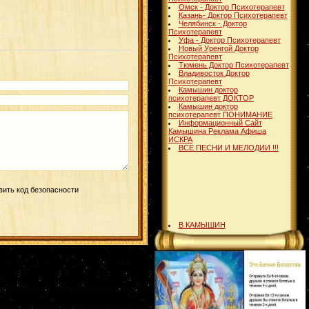
Омск - Доктор Психотерапевт
Казань- Доктор Психотерапевт
Челябинск - Доктор
Психотерапевт
Уфа - Доктор Психотерапевт
Новый Уренгой Доктор
Психотерапевт
Тюмень Доктор Психотерапевт
Владивосток Доктор
Психотерапевт
Камышин доктор
психотерапевт ДОКТОР
Камышин доктор
психотерапевт ПОНИМАНИЕ
Информационный Сайт
Камышина Реклама Афиша
ИСКРА
ВСЕ ПЕСНИ И МЕЛОДИИ !!!
В КАМЫШИН