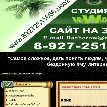
"Самое сложное, дать понять людям, ч
бездонную яму Интерне
www.сознательная-терапия.рф
Карта сайта
Главная
»
Видео
»
Люди и блоги
89272511666
Информация о сайте
Крик
ЦЕНЫ
Сайт без забот от 500 руб.!