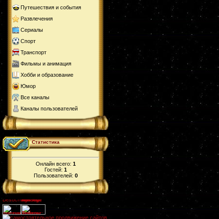
Путешествия и события
Развлечения
Сериалы
Спорт
Транспорт
Фильмы и анимация
Хобби и образование
Юмор
Все каналы
Каналы пользователей
Статистика
Онлайн всего:
1
Гостей:
1
Пользователей:
0