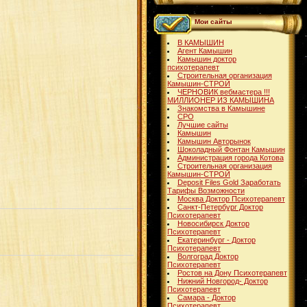
Мои сайты
В КАМЫШИН
Агент Камышин
Камышин доктор
психотерапевт
Строительная организация
Камышин-СТРОЙ
ЧЕРНОВИК вебмастера !!!
МИЛЛИОНЕР ИЗ КАМЫШИНА
Знакомства в Камышине
СРО
Лучшие сайты
Камышин
Камышин Авторынок
Шоколадный Фонтан Камышин
Администрация города Котова
Строительная организация
Камышин-СТРОЙ
Deposit Files Gold Заработать
Тарифы Возможности
Москва Доктор Психотерапевт
Санкт-Петербург Доктор
Психотерапевт
Новосибирск Доктор
Психотерапевт
Екатеринбург - Доктор
Психотерапевт
Волгоград Доктор
Психотерапевт
Ростов на Дону Психотерапевт
Нижний Новгород- Доктор
Психотерапевт
Самара - Доктор
Психотерапевт