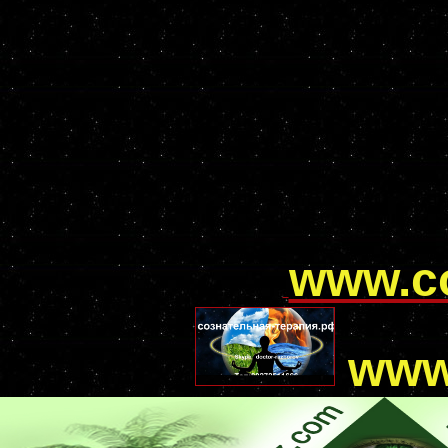
www.с
www