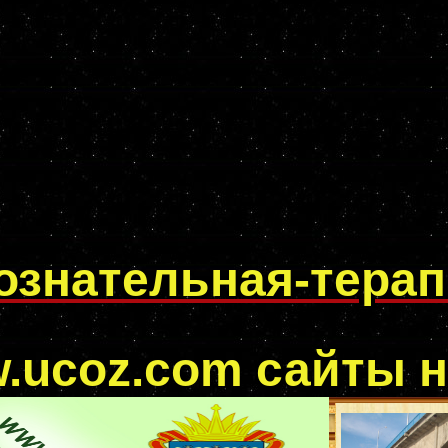
ознательная-тера
.ucoz.com
сайты н