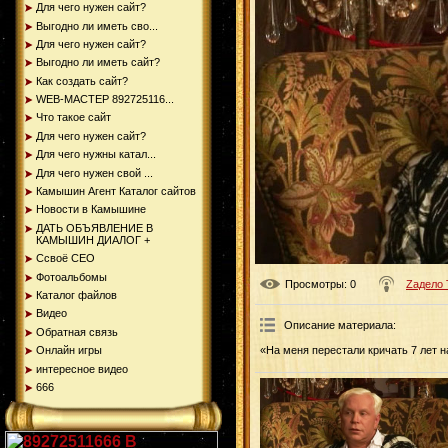
Для чего нужен сайт?
Выгодно ли иметь сво...
Для чего нужен сайт?
Выгодно ли иметь сайт?
Как создать сайт?
WEB-МАСТЕР 892725116...
Что такое сайт
Для чего нужен сайт?
Для чего нужны катал...
Для чего нужен свой ...
Камышин Агент Каталог сайтов
Новости в Камышине
ДАТЬ ОБЪЯВЛЕНИЕ В
КАМЫШИН ДИАЛОГ +
Ссвоё СЕО
Фотоальбомы
Просмотры
: 0
Zадело 
Каталог файлов
Видео
Описание материала
:
Обратная связь
Онлайн игры
«На меня перестали кричать 7 лет н
интересное видео
666