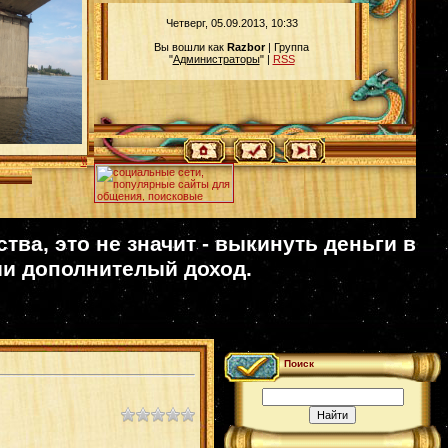
Четверг, 05.09.2013, 10:33
Вы вошли как
Razbor
| Группа
"
Администраторы
" |
RSS
\\
ва, это не значит - выкинуть деньги в
ии дополнителый доход.
Поиск