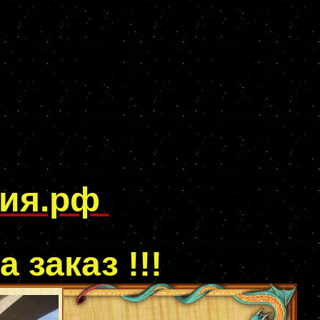
пия.рф
а заказ !!!