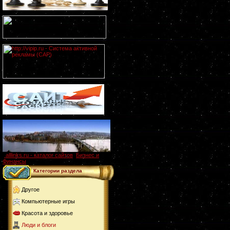
alllinks.ru - каталог сайтов
,
Бизнес и
Финансы
Категории раздела
Другое
Компьютерные игры
Красота и здоровье
Люди и блоги