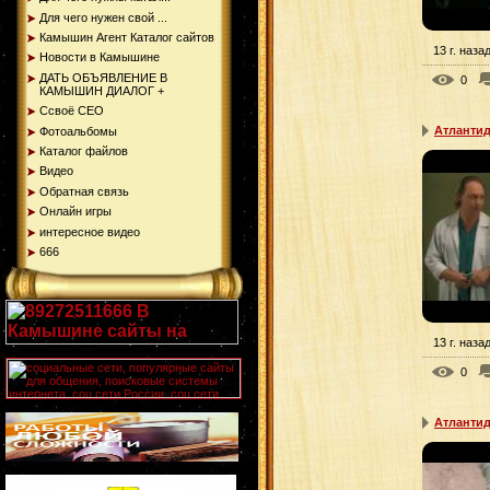
Для чего нужен свой ...
Камышин Агент Каталог сайтов
13 г. наза
Новости в Камышине
ДАТЬ ОБЪЯВЛЕНИЕ В
0
КАМЫШИН ДИАЛОГ +
Ссвоё СЕО
Атлантид
Фотоальбомы
Каталог файлов
Видео
Обратная связь
Онлайн игры
интересное видео
666
13 г. наза
0
Атлантид