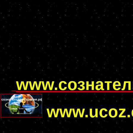
www.сознател
www.ucoz