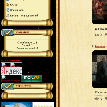
Юмор
Все каналы
Каналы пользователей
13 г. наза
Статистика
0
Онлайн всего:
1
Гостей:
1
Атлантид
Пользователей:
0
Форма входа
13 г. наза
0