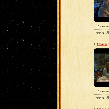
13 г. наза
0
Атлантид
13 г. наза
0
Атлантид