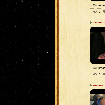
13 г. наза
0
Атлантид
13 г. наза
0
Атлантид