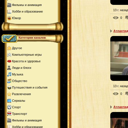
Фильмы и анимация
13 г. наза
Хобби и образование
0
Юмор
Атлантид
Категории каналов
Другое
Компьютерные игры
Красота и здоровье
Люди и блоги
Музыка
Общество
13 г. наза
Путешествия и события
0
Развлечения
Сериалы
Атлантид
Спорт
Транспорт
Фильмы и анимация
Хобби и образование