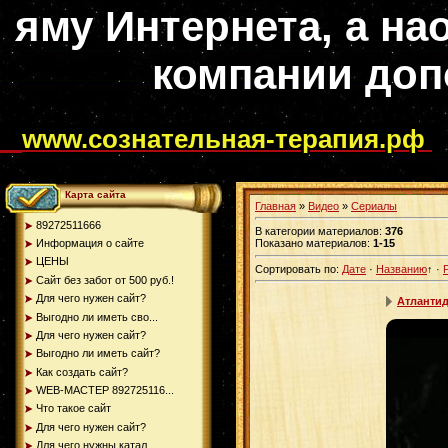
яму Интернета, а на
компании доп
www.сознательная-терапия.рф
Карта сайта
Главная
»
Видео
»
Сериалы
89272511666
В категории материалов
:
376
Информация о сайте
Показано материалов
:
1-15
ЦЕНЫ
Сортировать по
:
Дате
·
Названию
↑
·
Сайт без забот от 500 руб.!
Для чего нужен сайт?
Атлантид
Выгодно ли иметь сво...
Для чего нужен сайт?
Выгодно ли иметь сайт?
Как создать сайт?
WEB-МАСТЕР 892725116...
Что такое сайт
Для чего нужен сайт?
Для чего нужны катал...