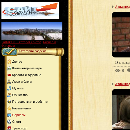
Атлантид
alllinks.ru - каталог сайтов
,
Бизнес и
Финансы
Категории раздела
Другое
13 г. наза
Компьютерные игры
0
Красота и здоровье
Люди и блоги
Атлантид
Музыка
Общество
Путешествия и события
Развлечения
Сериалы
Спорт
Транспорт