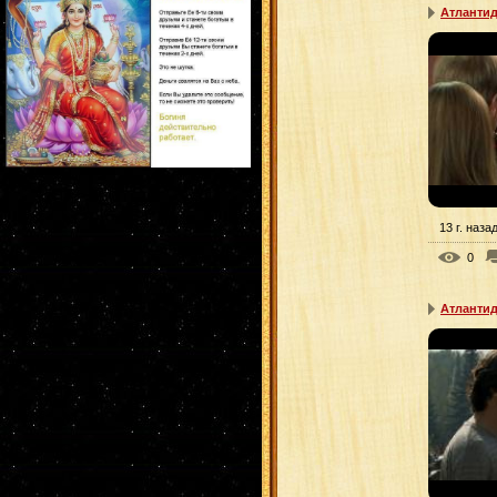
Атлантид
13 г. наза
0
Атлантид