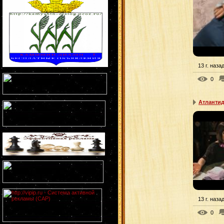
13 г. наза
0
Атлантид
13 г. наза
0