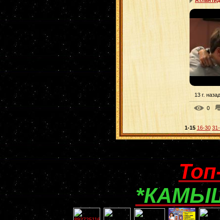
13 г. наза
0
1-15
16-30
31
Топ
*КАМЫШ