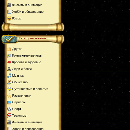
Фильмы и анимация
Хобби и образование
Юмор
Категории каналов
Другое
Компьютерные игры
Красота и здоровье
Люди и блоги
Музыка
Общество
Путешествия и события
Развлечения
Сериалы
Спорт
Транспорт
Фильмы и анимация
Хобби и образование