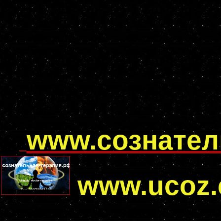
www.сознател
www.ucoz