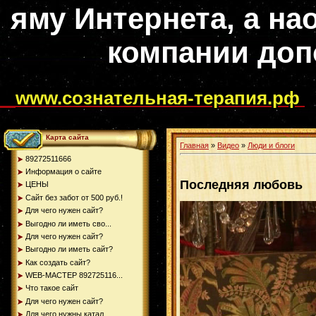
яму Интернета, а на
компании доп
www.сознательная-терапия.рф
Карта сайта
Главная
»
Видео
»
Люди и блоги
89272511666
Информация о сайте
Последняя любовь
ЦЕНЫ
Сайт без забот от 500 руб.!
Для чего нужен сайт?
Выгодно ли иметь сво...
Для чего нужен сайт?
Выгодно ли иметь сайт?
Как создать сайт?
WEB-МАСТЕР 892725116...
Что такое сайт
Для чего нужен сайт?
Для чего нужны катал...