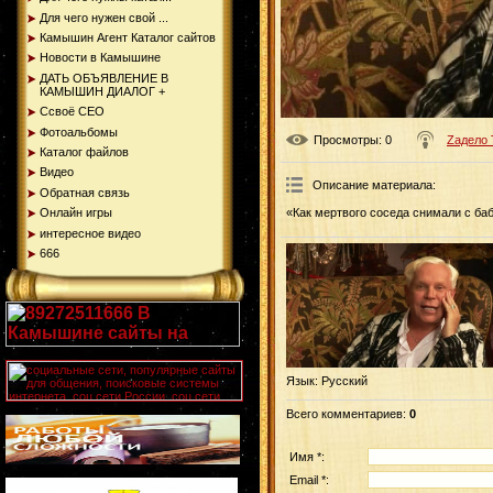
Для чего нужен свой ...
Камышин Агент Каталог сайтов
Новости в Камышине
ДАТЬ ОБЪЯВЛЕНИЕ В
КАМЫШИН ДИАЛОГ +
Ссвоё СЕО
Фотоальбомы
Просмотры
: 0
Zадело 
Каталог файлов
Видео
Описание материала
:
Обратная связь
Онлайн игры
«Как мертвого соседа снимали с ба
интересное видео
666
Язык
: Русский
Всего комментариев
:
0
Имя *:
Email *: