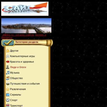
alllinks.ru - каталог сайтов
,
Бизнес и
Финансы
Категории раздела
Другое
Компьютерные игры
Красота и здоровье
Люди и блоги
Музыка
Общество
Путешествия и события
Развлечения
Сериалы
Спорт
Транспорт