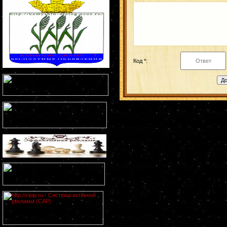
Код *: