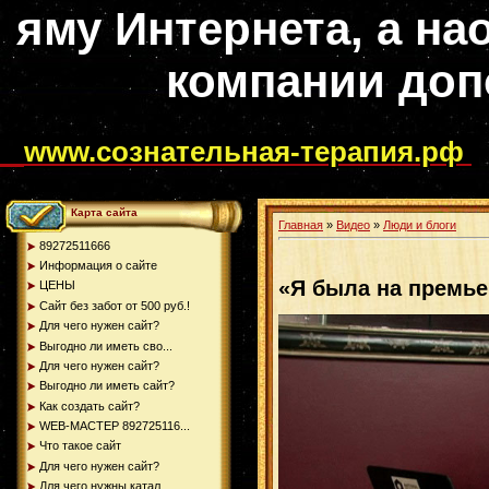
яму Интернета, а на
компании доп
www.сознательная-терапия.рф
Карта сайта
Главная
»
Видео
»
Люди и блоги
89272511666
Информация о сайте
«Я была на премь
ЦЕНЫ
Сайт без забот от 500 руб.!
Для чего нужен сайт?
Выгодно ли иметь сво...
Для чего нужен сайт?
Выгодно ли иметь сайт?
Как создать сайт?
WEB-МАСТЕР 892725116...
Что такое сайт
Для чего нужен сайт?
Для чего нужны катал...