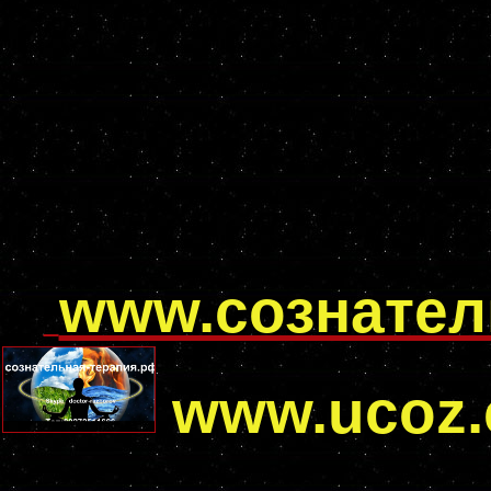
www.сознател
www.ucoz