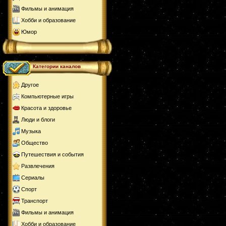
Фильмы и анимация
Хобби и образование
Юмор
Категории каналов
Другое
Компьютерные игры
Красота и здоровье
Люди и блоги
Музыка
Общество
Путешествия и события
Развлечения
Сериалы
Спорт
Транспорт
Фильмы и анимация
Хобби и образование