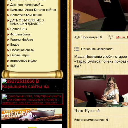
Для чего нужен свой ...
Камышин Агент Каталог сайтов
Новости в Камышине
ДАТЬ ОБЪЯВЛЕНИЕ В
КАМЫШИН ДИАЛОГ +
Ссвоё СЕО
Фотоальбомы
Просмотры
: 0
Маша П
Каталог файлов
Видео
Описание материала
:
Обратная связь
Онлайн игры
Маша Полякова любит старое к
интересное видео
«Тарас Бульба» очень понрав
666
вы?
Язык
: Русский
Всего комментариев
:
0