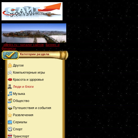
alllinks.ru - каталог сайтов
,
Бизнес и
Финансы
Категории раздела
Другое
Компьютерные игры
Красота и здоровье
Люди и блоги
Музыка
Общество
Путешествия и события
Развлечения
Сериалы
Спорт
Транспорт