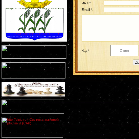
Имя *:
Email *:
Код *: