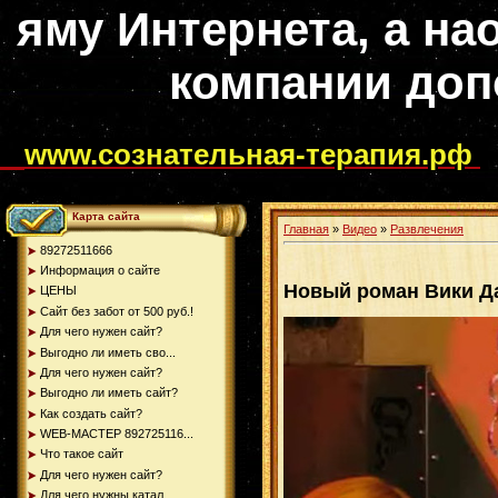
яму Интернета, а на
компании доп
www.сознательная-терапия.рф
Карта сайта
Главная
»
Видео
»
Развлечения
89272511666
Информация о сайте
Новый роман Вики Д
ЦЕНЫ
Сайт без забот от 500 руб.!
Для чего нужен сайт?
Выгодно ли иметь сво...
Для чего нужен сайт?
Выгодно ли иметь сайт?
Как создать сайт?
WEB-МАСТЕР 892725116...
Что такое сайт
Для чего нужен сайт?
Для чего нужны катал...