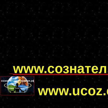
www.сознател
www.ucoz