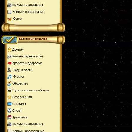
Фильмы и анимация
Хобби и образование
Юмор
Категории каналов
Другое
Компьютерные игры
Красота и здоровье
Люди и блоги
Музыка
Общество
Путешествия и события
Развлечения
Сериалы
Спорт
Транспорт
Фильмы и анимация
Хобби и образование