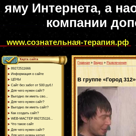
яму Интернета, а на
компании доп
www.сознательная-терапия.рф
Карта сайта
Главная
»
Видео
»
Развлечения
89272511666
Информация о сайте
В группе «Город 312
ЦЕНЫ
Сайт без забот от 500 руб.!
Для чего нужен сайт?
Выгодно ли иметь сво...
Для чего нужен сайт?
Выгодно ли иметь сайт?
Как создать сайт?
WEB-МАСТЕР 892725116...
Что такое сайт
Для чего нужен сайт?
Для чего нужны катал...