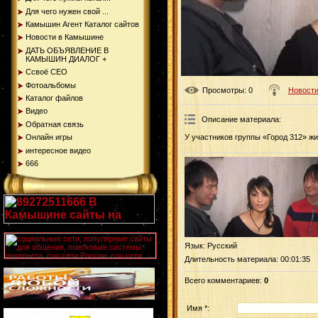
Для чего нужен свой ...
Камышин Агент Каталог сайтов
Новости в Камышине
ДАТЬ ОБЪЯВЛЕНИЕ В
КАМЫШИН ДИАЛОГ +
Ссвоё СЕО
Фотоальбомы
Просмотры
: 0
Новости
Каталог файлов
Видео
Описание материала
:
Обратная связь
Онлайн игры
У участников группы «Город 312» ж
интересное видео
666
Язык
: Русский
Длительность материала
: 00:01:35
Всего комментариев
:
0
Имя *: