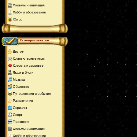
Фильмы и анимация
Хобби и образование
Юмор
Категории каналов
Другое
Компьютерные игры
Красота и здоровье
Люди и блоги
Музыка
Общество
Путешествия и события
Развлечения
Сериалы
Спорт
Транспорт
Фильмы и анимация
Хобби и образование