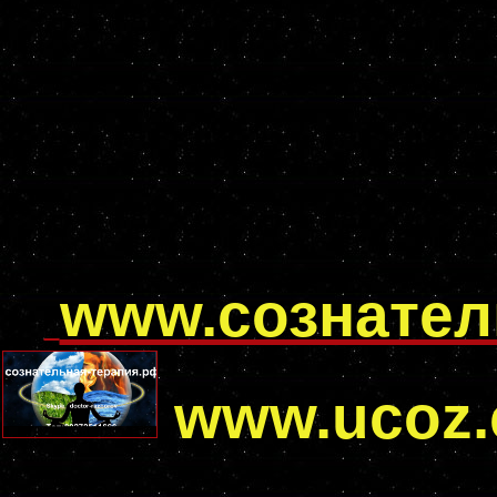
www.сознател
www.ucoz