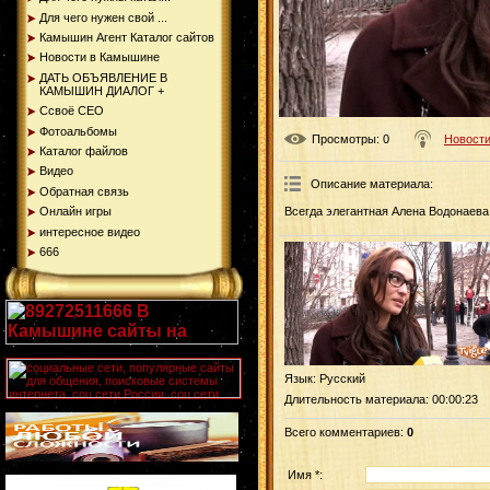
Для чего нужен свой ...
Камышин Агент Каталог сайтов
Новости в Камышине
ДАТЬ ОБЪЯВЛЕНИЕ В
КАМЫШИН ДИАЛОГ +
Ссвоё СЕО
Фотоальбомы
Просмотры
: 0
Новости
Каталог файлов
Видео
Описание материала
:
Обратная связь
Онлайн игры
Всегда элегантная Алена Водонаева
интересное видео
666
Язык
: Русский
Длительность материала
: 00:00:23
Всего комментариев
:
0
Имя *: