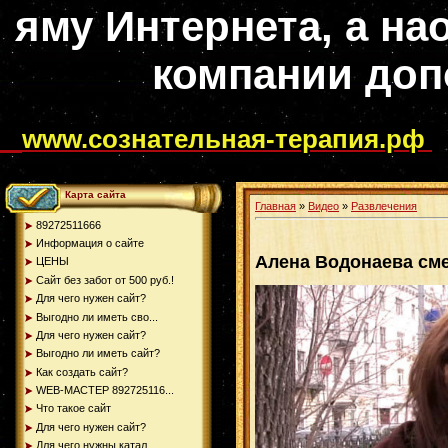
яму Интернета, а на
компании доп
www.сознательная-терапия.рф
Карта сайта
Главная
»
Видео
»
Развлечения
89272511666
Информация о сайте
Алена Водонаева см
ЦЕНЫ
Сайт без забот от 500 руб.!
Для чего нужен сайт?
Выгодно ли иметь сво...
Для чего нужен сайт?
Выгодно ли иметь сайт?
Как создать сайт?
WEB-МАСТЕР 892725116...
Что такое сайт
Для чего нужен сайт?
Для чего нужны катал...