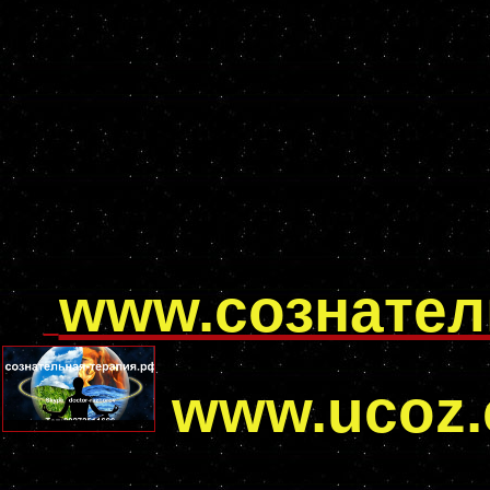
www.сознател
www.ucoz