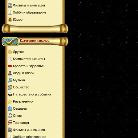
Фильмы и анимация
Хобби и образование
Юмор
Категории каналов
Другое
Компьютерные игры
Красота и здоровье
Люди и блоги
Музыка
Общество
Путешествия и события
Развлечения
Сериалы
Спорт
Транспорт
Фильмы и анимация
Хобби и образование