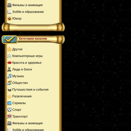
Фильмы и анимация
Хобби и образование
Юмор
Категории каналов
Другое
Компьютерные игры
Красота и здоровье
Люди и блоги
Музыка
Общество
Путешествия и события
Развлечения
Сериалы
Спорт
Транспорт
Фильмы и анимация
Хобби и образование