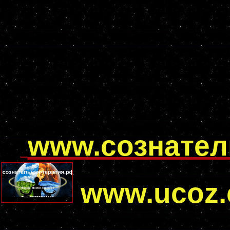
www.сознател
www.ucoz