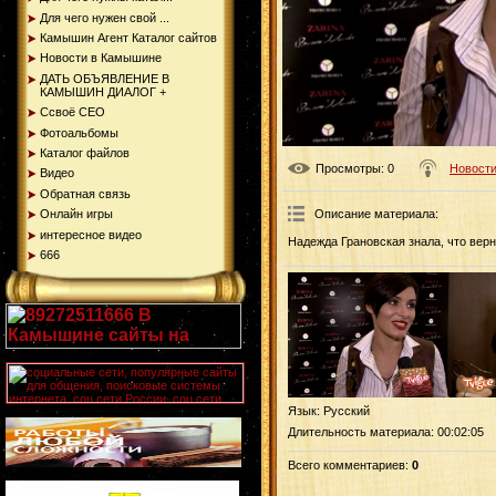
Для чего нужен свой ...
Камышин Агент Каталог сайтов
Новости в Камышине
ДАТЬ ОБЪЯВЛЕНИЕ В
КАМЫШИН ДИАЛОГ +
Ссвоё СЕО
Фотоальбомы
Каталог файлов
Просмотры
: 0
Новости
Видео
Обратная связь
Онлайн игры
Описание материала
:
интересное видео
Надежда Грановская знала, что верн
666
Язык
: Русский
Длительность материала
: 00:02:05
Всего комментариев
:
0