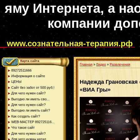
яму Интернета, а на
компании доп
www.сознательная-терапия.рф
Карта сайта
Главная
»
Видео
»
Развлечения
89272511666
Информация о сайте
Надежда Грановская 
ЦЕНЫ
Сайт без забот от 500 руб.!
«ВИА Гры»
Для чего нужен сайт?
Выгодно ли иметь сво...
Для чего нужен сайт?
Выгодно ли иметь сайт?
Как создать сайт?
WEB-МАСТЕР 892725116...
Что такое сайт
Для чего нужен сайт?
Для чего нужны катал...