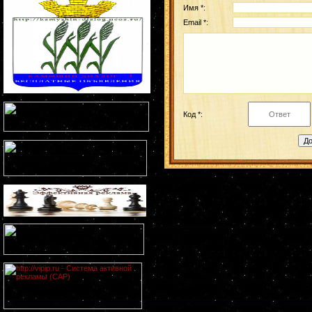
Имя *:
Email *:
Код *: