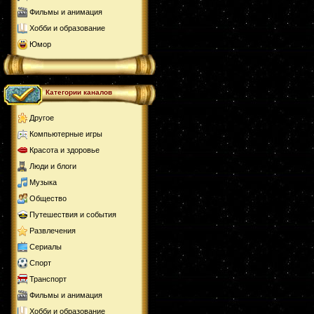
Фильмы и анимация
Хобби и образование
Юмор
Категории каналов
Другое
Компьютерные игры
Красота и здоровье
Люди и блоги
Музыка
Общество
Путешествия и события
Развлечения
Сериалы
Спорт
Транспорт
Фильмы и анимация
Хобби и образование