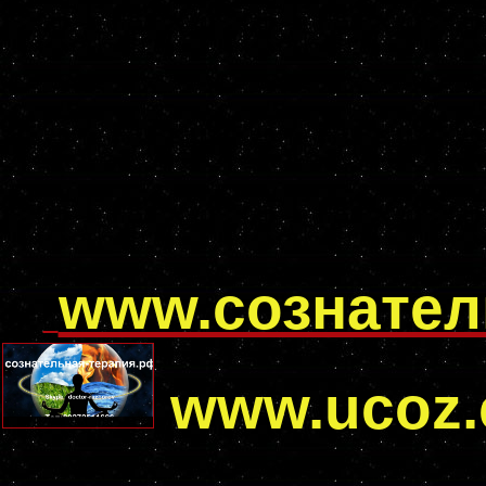
www.сознател
www.ucoz