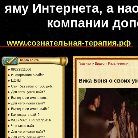
яму Интернета, а на
компании доп
www.сознательная-терапия.рф
Карта сайта
Главная
»
Видео
»
Развлечения
89272511666
Информация о сайте
Вика Боня о своих у
ЦЕНЫ
Сайт без забот от 500 руб.!
Для чего нужен сайт?
Выгодно ли иметь сво...
Для чего нужен сайт?
Выгодно ли иметь сайт?
Как создать сайт?
WEB-МАСТЕР 892725116...
Что такое сайт
Для чего нужен сайт?
Для чего нужны катал...