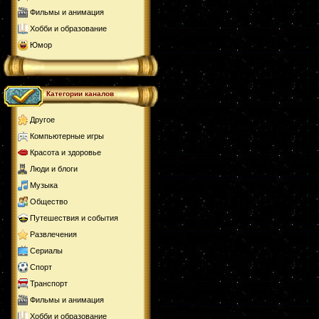
Фильмы и анимация
Хобби и образование
Юмор
Категории каналов
Другое
Компьютерные игры
Красота и здоровье
Люди и блоги
Музыка
Общество
Путешествия и события
Развлечения
Сериалы
Спорт
Транспорт
Фильмы и анимация
Хобби и образование