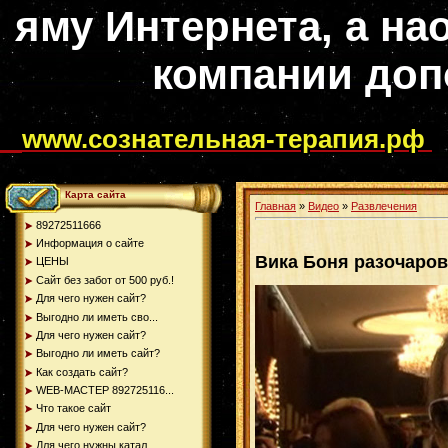
яму Интернета, а на
компании доп
www.сознательная-терапия.рф
Карта сайта
Главная
»
Видео
»
Развлечения
89272511666
Информация о сайте
Вика Боня разочаров
ЦЕНЫ
Сайт без забот от 500 руб.!
Для чего нужен сайт?
Выгодно ли иметь сво...
Для чего нужен сайт?
Выгодно ли иметь сайт?
Как создать сайт?
WEB-МАСТЕР 892725116...
Что такое сайт
Для чего нужен сайт?
Для чего нужны катал...