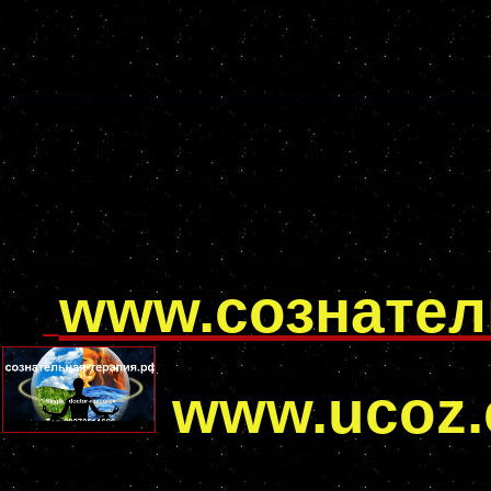
www.сознател
www.ucoz