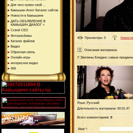
Для чего нужен свой ...
Камышин Агент Каталог сайтов
Новости в Камышине
ДАТЬ ОБЪЯВЛЕНИЕ В
КАМЫШИН ДИАЛОГ +
Ссвоё СЕО
Фотоальбомы
Просмотры
: 0
Новости
Каталог файлов
Видео
Описание материала
:
Обратная связь
Онлайн игры
У Эвелины Бледанс самые преданн
интересное видео
666
Язык
: Русский
Длительность материала
: 00:01:47
Всего комментариев
:
0
Имя *: