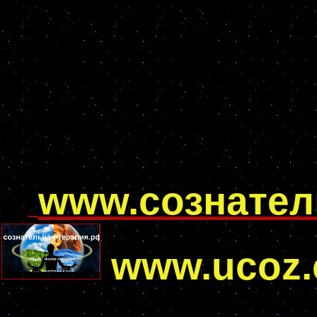
www.сознател
www.ucoz