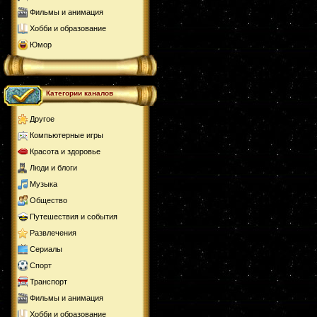
Фильмы и анимация
Хобби и образование
Юмор
Категории каналов
Другое
Компьютерные игры
Красота и здоровье
Люди и блоги
Музыка
Общество
Путешествия и события
Развлечения
Сериалы
Спорт
Транспорт
Фильмы и анимация
Хобби и образование