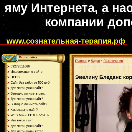
яму Интернета, а на
компании доп
www.сознательная-терапия.рф
Карта сайта
Главная
»
Видео
»
Развлечения
89272511666
Информация о сайте
Эвелину Бледанс ко
ЦЕНЫ
Сайт без забот от 500 руб.!
Для чего нужен сайт?
Выгодно ли иметь сво...
Для чего нужен сайт?
Выгодно ли иметь сайт?
Как создать сайт?
WEB-МАСТЕР 892725116...
Что такое сайт
Для чего нужен сайт?
Для чего нужны катал...