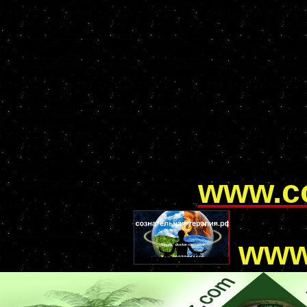
www.с
www