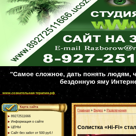
"Самое сложное, дать понять людям, ч
бездонную яму Интерне
www.сознательная-терапия.рф
Карта сайта
Главная
»
Видео
»
Развлечения
89272511666
Информация о сайте
Солистка «Hi-Fi» ст
ЦЕНЫ
Сайт без забот от 500 руб.!