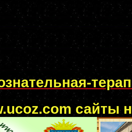
ознательная-тера
.ucoz.com
сайты н