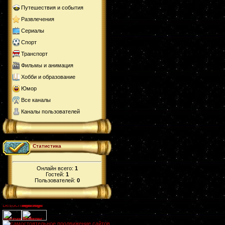
Путешествия и события
Развлечения
Сериалы
Спорт
Транспорт
Фильмы и анимация
Хобби и образование
Юмор
Все каналы
Каналы пользователей
Статистика
Онлайн всего:
1
Гостей:
1
Пользователей:
0