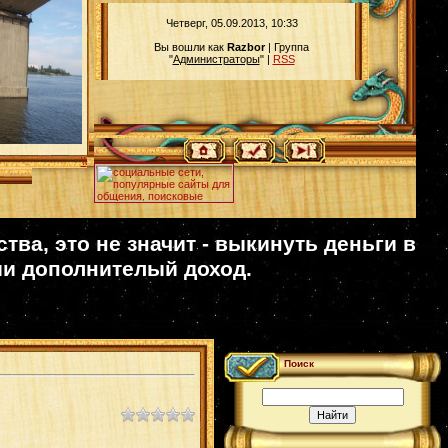
Четверг, 05.09.2013, 10:33
Вы вошли как
Razbor
| Группа
"
Администраторы
" |
RSS
\\
ва, это не значит - выкинуть деньги в
ии дополнителый доход.
Поиск