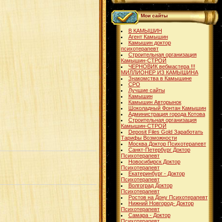
Мои сайты
В КАМЫШИН
Агент Камышин
Камышин доктор
психотерапевт
Строительная организация
Камышин-СТРОЙ
ЧЕРНОВИК вебмастера !!!
МИЛЛИОНЕР ИЗ КАМЫШИНА
Знакомства в Камышине
СРО
Лучшие сайты
Камышин
Камышин Авторынок
Шоколадный Фонтан Камышин
Администрация города Котова
Строительная организация
Камышин-СТРОЙ
Deposit Files Gold Заработать
Тарифы Возможности
Москва Доктор Психотерапевт
Санкт-Петербург Доктор
Психотерапевт
Новосибирск Доктор
Психотерапевт
Екатеринбург - Доктор
Психотерапевт
Волгоград Доктор
Психотерапевт
Ростов на Дону Психотерапевт
Нижний Новгород- Доктор
Психотерапевт
Самара - Доктор
Психотерапевт