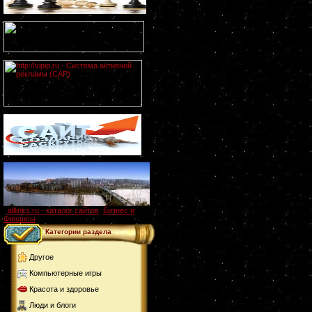
alllinks.ru - каталог сайтов
,
Бизнес и
Финансы
Категории раздела
Другое
Компьютерные игры
Красота и здоровье
Люди и блоги