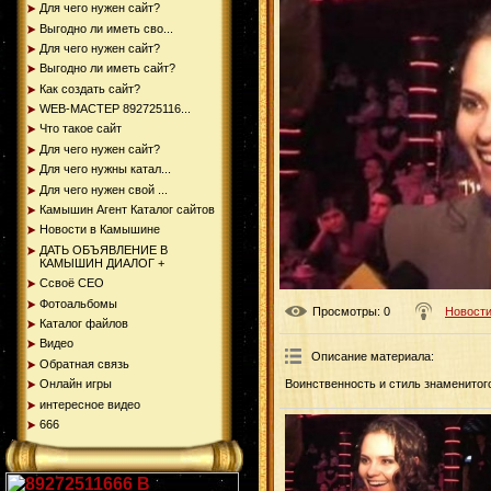
Для чего нужен сайт?
Выгодно ли иметь сво...
Для чего нужен сайт?
Выгодно ли иметь сайт?
Как создать сайт?
WEB-МАСТЕР 892725116...
Что такое сайт
Для чего нужен сайт?
Для чего нужны катал...
Для чего нужен свой ...
Камышин Агент Каталог сайтов
Новости в Камышине
ДАТЬ ОБЪЯВЛЕНИЕ В
КАМЫШИН ДИАЛОГ +
Ссвоё СЕО
Фотоальбомы
Просмотры
: 0
Новости
Каталог файлов
Видео
Описание материала
:
Обратная связь
Онлайн игры
Воинственность и стиль знаменитог
интересное видео
666