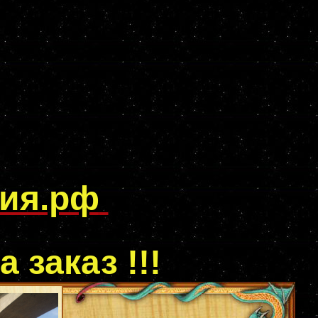
пия.рф
а заказ !!!