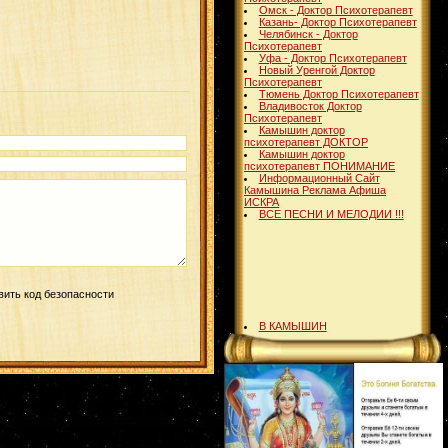
Омск - Доктор Психотерапевт
Казань- Доктор Психотерапевт
Челябинск - Доктор
Психотерапевт
Уфа - Доктор Психотерапевт
Новый Уренгой Доктор
Психотерапевт
Тюмень Доктор Психотерапевт
Владивосток Доктор
Психотерапевт
Камышин доктор
психотерапевт ДОКТОР
Камышин доктор
психотерапевт ПОНИМАНИЕ
Информационный Сайт
Камышина Реклама Афиша
ИСКРА
ВСЕ ПЕСНИ И МЕЛОДИИ !!!
В КАМЫШИН