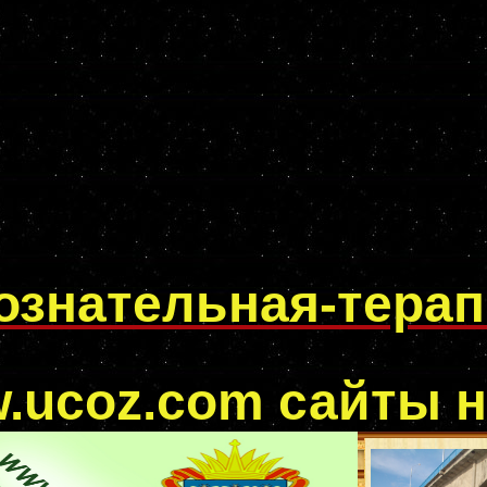
ознательная-тера
.ucoz.com
сайты н