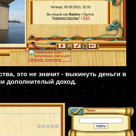
Четверг, 05.09.2013, 10:33
Вы вошли как
Razbor
| Группа
"
Администраторы
" |
RSS
\\
ва, это не значит - выкинуть деньги в
ии дополнителый доход.
Поиск