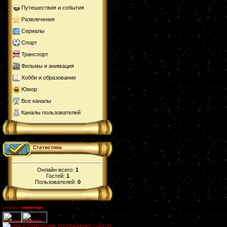
Путешествия и события
Развлечения
Сериалы
Спорт
Транспорт
Фильмы и анимация
Хобби и образование
Юмор
Все каналы
Каналы пользователей
Статистика
Онлайн всего:
1
Гостей:
1
Пользователей:
0