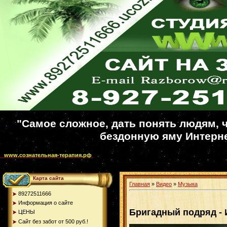
"Самое сложное, дать понять людям, ч
бездонную яму Интерне
www.сознательная-терапия.рф
Карта сайта
Главная
»
Видео
»
Музыка
89272511666
Информация о сайте
Бригадный подряд - 
ЦЕНЫ
Сайт без забот от 500 руб.!