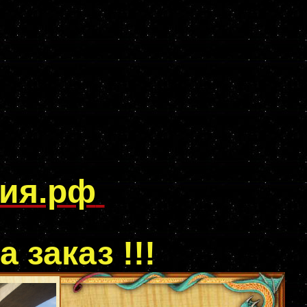
пия.рф
а заказ !!!