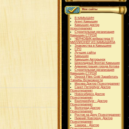
Мои сайты
В КАМЫШИН
Агент Камышин
Камышин доктор
психотерапевт
Строительная организация
Камышин-СТРОЙ
ЧЕРНОВИК вебмастера !!!
МИЛЛИОНЕР ИЗ КАМЫШИНА
Знакомства в Камышине
СРО
Лучшие сайты
Камышин
Камышин Авторынок
Шоколадный Фонтан Камышин
Администрация города Котова
Строительная организация
Камышин-СТРОЙ
Deposit Files Gold Заработать
Тарифы Возможности
Москва Доктор Психотерапевт
Санкт-Петербург Доктор
Психотерапевт
Новосибирск Доктор
Психотерапевт
Екатеринбург - Доктор
Психотерапевт
Волгоград Доктор
Психотерапевт
Ростов на Дону Психотерапевт
Нижний Новгород- Доктор
Психотерапевт
Самара - Доктор
Психотерапевт