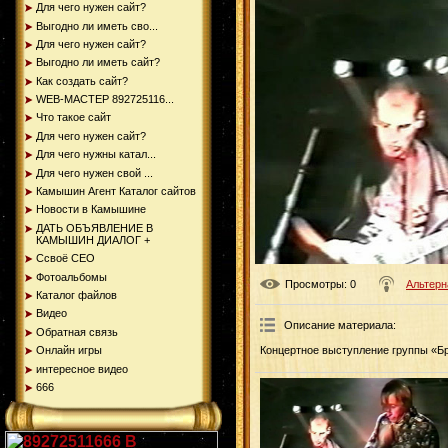
Для чего нужен сайт?
Выгодно ли иметь сво...
Для чего нужен сайт?
Выгодно ли иметь сайт?
Как создать сайт?
WEB-МАСТЕР 892725116...
Что такое сайт
Для чего нужен сайт?
Для чего нужны катал...
Для чего нужен свой ...
Камышин Агент Каталог сайтов
Новости в Камышине
ДАТЬ ОБЪЯВЛЕНИЕ В
КАМЫШИН ДИАЛОГ +
Ссвоё СЕО
Фотоальбомы
Просмотры
: 0
Альтерн
Каталог файлов
Видео
Описание материала
:
Обратная связь
Онлайн игры
Концертное выступление группы «Бр
интересное видео
666