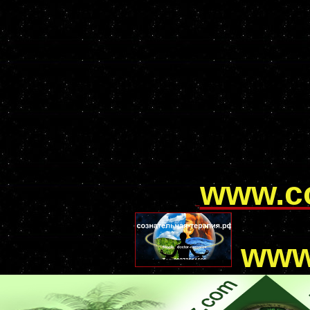
www.с
www