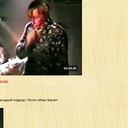
00:04:25
атива
игадный подряд». Песня «Иван Факов».