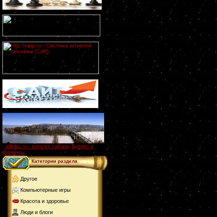
alllinks.ru - каталог сайтов
,
Бизнес и
Финансы
Категории раздела
Другое
Компьютерные игры
Красота и здоровье
Люди и блоги