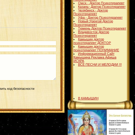
Омск - Доктор Психотерапевт
Казань- Доктор Психотерапевт
Челябинск - Доктор
Психотерапевт
Уфа - Доктор Психотерапевт
Новый Уренгой Доктор
Психотерапевт
Тюмень Доктор Психотерапевт
Владивосток Доктор
Психотерапевт
Камышин доктор
психотерапевт ДОКТОР
Камышин доктор
психотерапевт ПОНИМАНИЕ
Информационный Сайт
Камышина Реклама Афиша
ИСКРА
ВСЕ ПЕСНИ И МЕЛОДИИ !!!
В КАМЫШИН