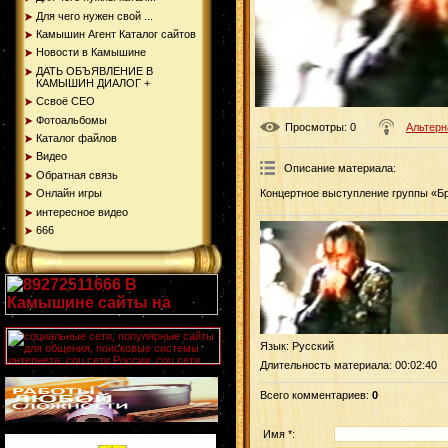
Для чего нужен свой ...
Камышин Агент Каталог сайтов
Новости в Камышине
ДАТЬ ОБЪЯВЛЕНИЕ В
КАМЫШИН ДИАЛОГ +
Ссвоё СЕО
Фотоальбомы
Просмотры
: 0
Альтерн
Каталог файлов
Видео
Описание материала
:
Обратная связь
Онлайн игры
Концертное выступление группы «Б
интересное видео
666
Язык
: Русский
Длительность материала
: 00:02:40
Всего комментариев
:
0
Имя *: