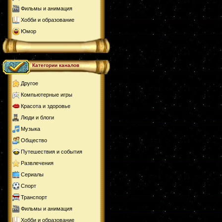
Фильмы и анимация
Хобби и образование
Юмор
Категории каналов
Другое
Компьютерные игры
Красота и здоровье
Люди и блоги
Музыка
Общество
Путешествия и события
Развлечения
Сериалы
Спорт
Транспорт
Фильмы и анимация
Хобби и образование