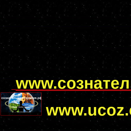
www.сознател
www.ucoz