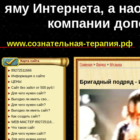
яму Интернета, а на
компании доп
www.сознательная-терапия.рф
Карта сайта
Главная
»
Видео
»
Музыка
89272511666
Информация о сайте
Бригадный подряд -
ЦЕНЫ
Сайт без забот от 500 руб.!
Для чего нужен сайт?
Выгодно ли иметь сво...
Для чего нужен сайт?
Выгодно ли иметь сайт?
Как создать сайт?
WEB-МАСТЕР 892725116...
Что такое сайт
Для чего нужен сайт?
Для чего нужны катал...