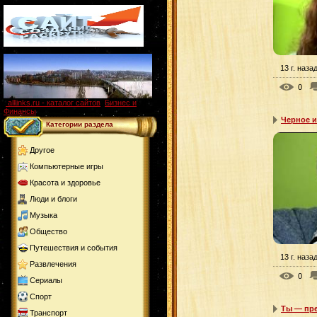
13 г. наза
0
alllinks.ru - каталог сайтов
,
Бизнес и
Финансы
Черное и
Категории раздела
Другое
Компьютерные игры
Красота и здоровье
Люди и блоги
Музыка
Общество
Путешествия и события
13 г. наза
Развлечения
0
Сериалы
Спорт
Ты — пре
Транспорт