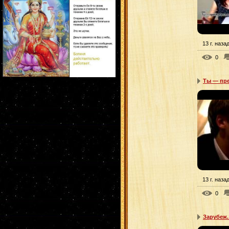
13 г. наза
0
Ты — пре
13 г. наза
0
Зарубеж.