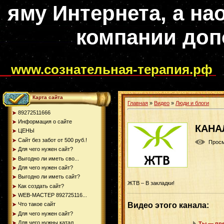
яму Интернета, а на
компании доп
www.сознательная-терапия.рф
Карта сайта
Главная
»
Видео
»
Люди и блоги
89272511666
Информация о сайте
КАНА
ЦЕНЫ
Сайт без забот от 500 руб.!
Прос
Для чего нужен сайт?
Выгодно ли иметь сво...
Для чего нужен сайт?
Выгодно ли иметь сайт?
ЖТВ – В закладки!
Как создать сайт?
WEB-МАСТЕР 892725116...
Видео этого канала
:
Что такое сайт
Для чего нужен сайт?
Для чего нужны катал...
Ты — пре