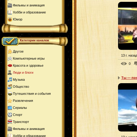
Фильмы и анимация
Хобби и образование
Юмор
Категории каналов
Другое
13 г. наза
Компьютерные игры
0
Красота и здоровье
Люди и блоги
Ты — пре
Музыка
Общество
Путешествия и события
Развлечения
Сериалы
Спорт
Транспорт
Фильмы и анимация
Хобби и образование
13 г. наза