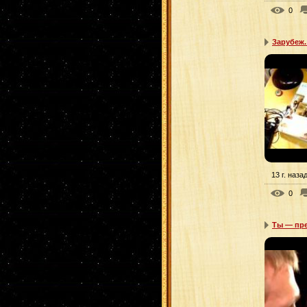
0
Зарубеж.
13 г. наза
0
Ты — пре