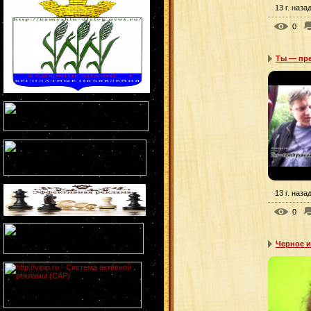
13 г. наза
0
Ты — пре
13 г. наза
0
Черное и