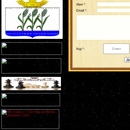
Имя *:
Email *:
Код *: