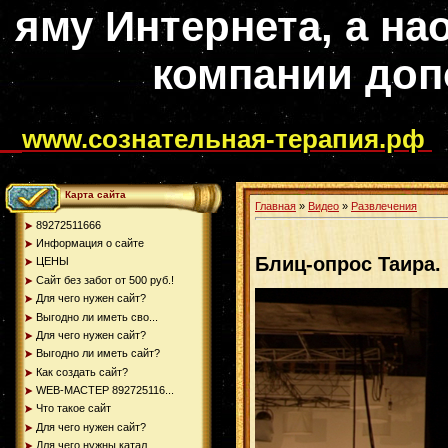
яму Интернета, а на
компании доп
www.сознательная-терапия.рф
Карта сайта
Главная
»
Видео
»
Развлечения
89272511666
Информация о сайте
Блиц-опрос Таира.
ЦЕНЫ
Сайт без забот от 500 руб.!
Для чего нужен сайт?
Выгодно ли иметь сво...
Для чего нужен сайт?
Выгодно ли иметь сайт?
Как создать сайт?
WEB-МАСТЕР 892725116...
Что такое сайт
Для чего нужен сайт?
Для чего нужны катал...