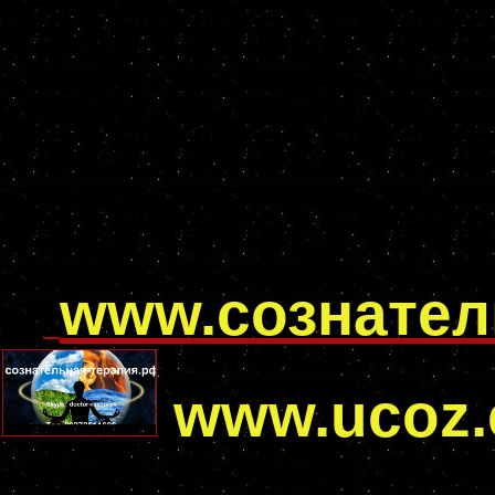
www.сознател
www.ucoz