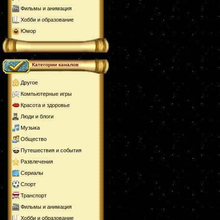
Фильмы и анимация
Хобби и образование
Юмор
Категории каналов
Другое
Компьютерные игры
Красота и здоровье
Люди и блоги
Музыка
Общество
Путешествия и события
Развлечения
Сериалы
Спорт
Транспорт
Фильмы и анимация
Хобби и образование