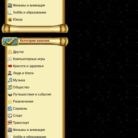
Фильмы и анимация
Хобби и образование
Юмор
Категории каналов
Другое
Компьютерные игры
Красота и здоровье
Люди и блоги
Музыка
Общество
Путешествия и события
Развлечения
Сериалы
Спорт
Транспорт
Фильмы и анимация
Хобби и образование