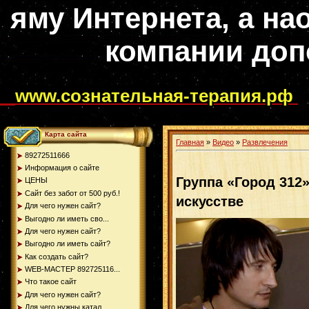
яму Интернета, а на
компании доп
www.сознательная-терапия.рф
Карта сайта
Главная
»
Видео
»
Развлечения
89272511666
Информация о сайте
Группа «Город 312
ЦЕНЫ
Сайт без забот от 500 руб.!
искусстве
Для чего нужен сайт?
Выгодно ли иметь сво...
Для чего нужен сайт?
Выгодно ли иметь сайт?
Как создать сайт?
WEB-МАСТЕР 892725116...
Что такое сайт
Для чего нужен сайт?
Для чего нужны катал...