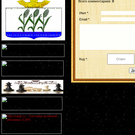
Всего комментариев
:
0
Имя *:
Email *:
Код *: