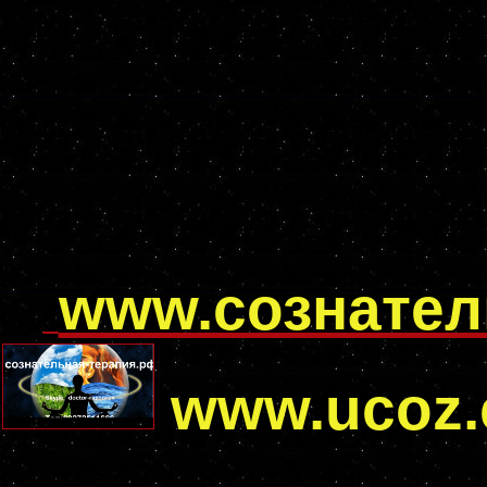
www.сознател
www.ucoz