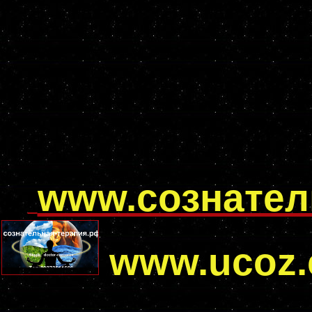
www.сознател
www.ucoz