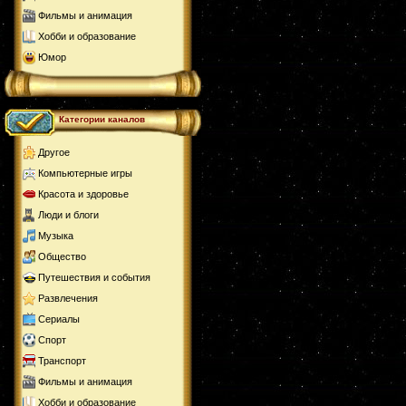
Фильмы и анимация
Хобби и образование
Юмор
Категории каналов
Другое
Компьютерные игры
Красота и здоровье
Люди и блоги
Музыка
Общество
Путешествия и события
Развлечения
Сериалы
Спорт
Транспорт
Фильмы и анимация
Хобби и образование