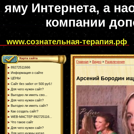
яму Интернета, а на
компании доп
www.сознательная-терапия.рф
Карта сайта
Главная
»
Видео
»
Развлечения
89272511666
Информация о сайте
Арсений Бородин ищ
ЦЕНЫ
Сайт без забот от 500 руб.!
Для чего нужен сайт?
Выгодно ли иметь сво...
Для чего нужен сайт?
Выгодно ли иметь сайт?
Как создать сайт?
WEB-МАСТЕР 892725116...
Что такое сайт
Для чего нужен сайт?
Для чего нужны катал...