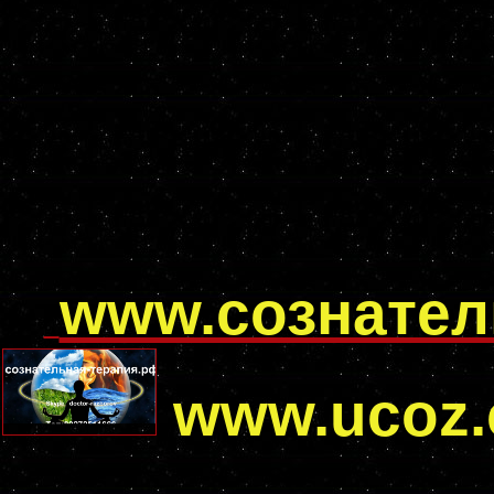
www.сознател
www.ucoz