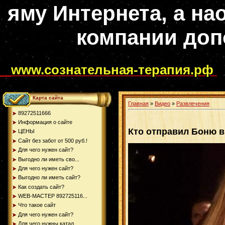
яму Интернета, а на
компании доп
www.сознательная-терапия.рф
Карта сайта
Главная
»
Видео
»
Развлечения
89272511666
Информация о сайте
Кто отправил Боню 
ЦЕНЫ
Сайт без забот от 500 руб.!
Для чего нужен сайт?
Выгодно ли иметь сво...
Для чего нужен сайт?
Выгодно ли иметь сайт?
Как создать сайт?
WEB-МАСТЕР 892725116...
Что такое сайт
Для чего нужен сайт?
Для чего нужны катал...