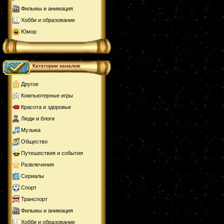
Фильмы и анимация
Хобби и образование
Юмор
Категории каналов
Другое
Компьютерные игры
Красота и здоровье
Люди и блоги
Музыка
Общество
Путешествия и события
Развлечения
Сериалы
Спорт
Транспорт
Фильмы и анимация
Хобби и образование