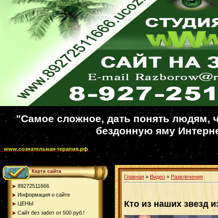
"Самое сложное, дать понять людям, ч
бездонную яму Интерне
www.сознательная-терапия.рф
Карта сайта
Главная
»
Видео
»
Развлечения
89272511666
Информация о сайте
Кто из наших звезд и
ЦЕНЫ
Сайт без забот от 500 руб.!