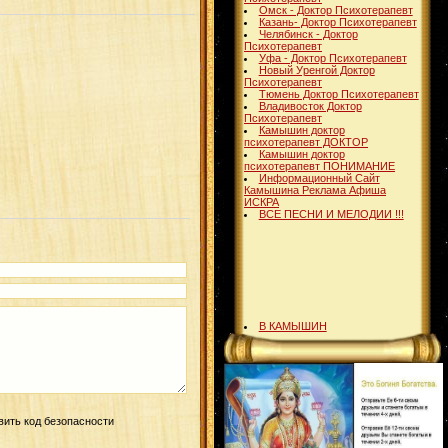
Омск - Доктор Психотерапевт
Казань- Доктор Психотерапевт
Челябинск - Доктор
Психотерапевт
Уфа - Доктор Психотерапевт
Новый Уренгой Доктор
Психотерапевт
Тюмень Доктор Психотерапевт
Владивосток Доктор
Психотерапевт
Камышин доктор
психотерапевт ДОКТОР
Камышин доктор
психотерапевт ПОНИМАНИЕ
Информационный Сайт
Камышина Реклама Афиша
ИСКРА
ВСЕ ПЕСНИ И МЕЛОДИИ !!!
В КАМЫШИН