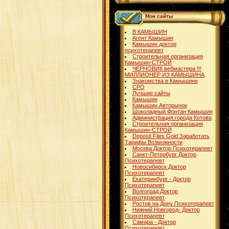
Мои сайты
В КАМЫШИН
Агент Камышин
Камышин доктор
психотерапевт
Строительная организация
Камышин-СТРОЙ
ЧЕРНОВИК вебмастера !!!
МИЛЛИОНЕР ИЗ КАМЫШИНА
Знакомства в Камышине
СРО
Лучшие сайты
Камышин
Камышин Авторынок
Шоколадный Фонтан Камышин
Администрация города Котова
Строительная организация
Камышин-СТРОЙ
Deposit Files Gold Заработать
Тарифы Возможности
Москва Доктор Психотерапевт
Санкт-Петербург Доктор
Психотерапевт
Новосибирск Доктор
Психотерапевт
Екатеринбург - Доктор
Психотерапевт
Волгоград Доктор
Психотерапевт
Ростов на Дону Психотерапевт
Нижний Новгород- Доктор
Психотерапевт
Самара - Доктор
Психотерапевт