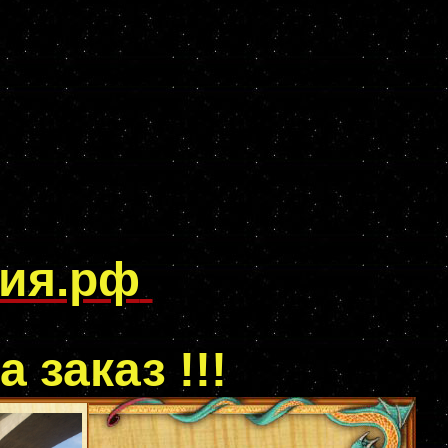
пия.рф
а заказ !!!