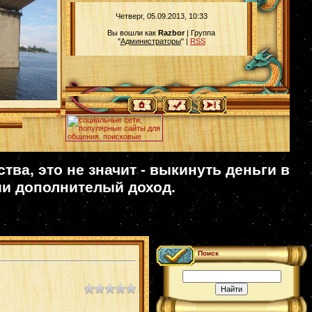
Четверг, 05.09.2013, 10:33
Вы вошли как
Razbor
| Группа
"
Администраторы
" |
RSS
\\
ва, это не значит - выкинуть деньги в
ии дополнителый доход.
Поиск