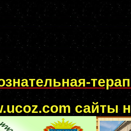
ознательная-тера
.ucoz.com
сайты н