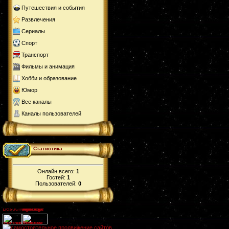
Путешествия и события
Развлечения
Сериалы
Спорт
Транспорт
Фильмы и анимация
Хобби и образование
Юмор
Все каналы
Каналы пользователей
Статистика
Онлайн всего:
1
Гостей:
1
Пользователей:
0