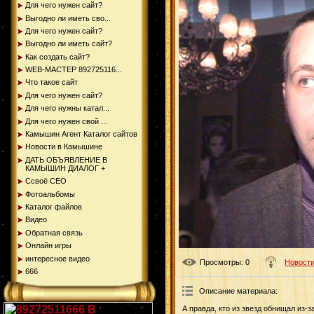
Для чего нужен сайт?
Выгодно ли иметь сво...
Для чего нужен сайт?
Выгодно ли иметь сайт?
Как создать сайт?
WEB-МАСТЕР 892725116...
Что такое сайт
Для чего нужен сайт?
Для чего нужны катал...
Для чего нужен свой ...
Камышин Агент Каталог сайтов
Новости в Камышине
ДАТЬ ОБЪЯВЛЕНИЕ В
КАМЫШИН ДИАЛОГ +
Ссвоё СЕО
Фотоальбомы
Каталог файлов
Видео
Обратная связь
Онлайн игры
интересное видео
Просмотры
: 0
Новости
666
Описание материала
:
А правда, кто из звезд обнищал из-з