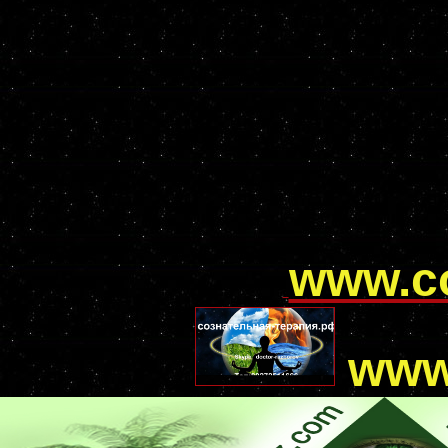
www.с
www