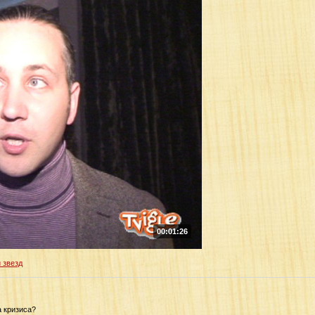
00:01:26
 звезд
а кризиса?